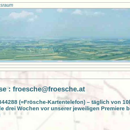
ensraum
se : froesche@froesche.at
344288 (=Frösche-Kartentelefon) – täglich von 10
drei Wochen vor unserer jeweiligen Premiere b
g